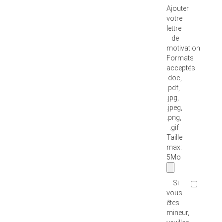
Ajouter
votre
lettre
de
motivation
Formats
acceptés:
.doc,
.pdf,
.jpg,
.jpeg,
.png,
.gif
Taille
max:
5Mo
Si
vous
êtes
mineur,