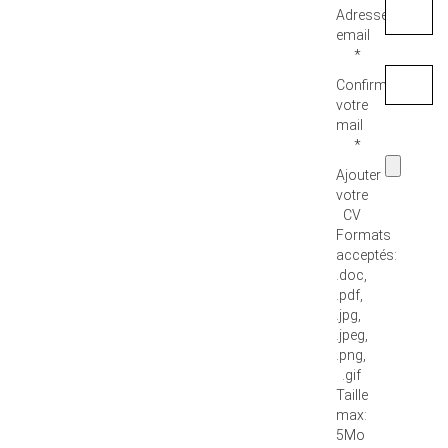
Adresse
email
*
Confirmez
votre
mail
*
Ajouter
votre
CV
Formats
acceptés:
.doc,
.pdf,
.jpg,
.jpeg,
.png,
.gif
Taille
max:
5Mo