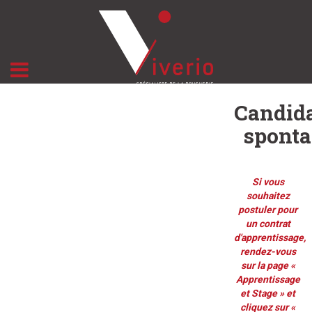
Candida
spont
Si vous
souhaitez
postuler pour
un contrat
d'apprentissage,
rendez-vous
sur la page «
Apprentissage
et Stage » et
cliquez sur «