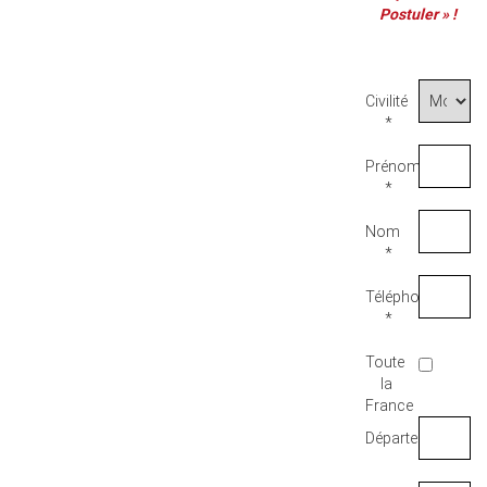
Postuler » !
Civilité
*
Prénom
*
Nom
*
Téléphone
*
Toute
la
France
Département