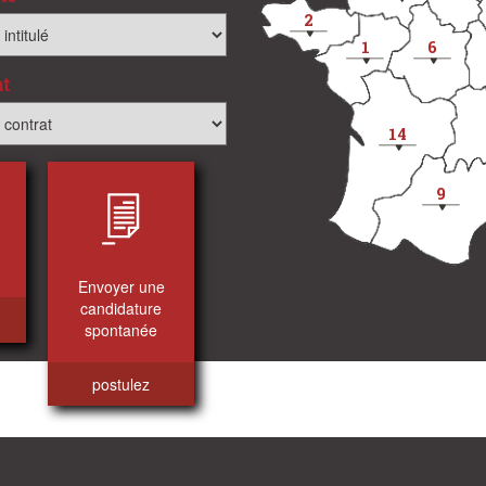
2
1
6
at
14
9
Envoyer une
candidature
spontanée
postulez