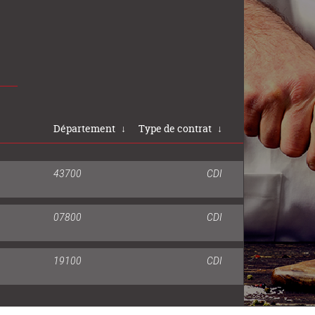
Département
↓
Type de contrat
↓
43700
CDI
07800
CDI
19100
CDI
74160
CDI