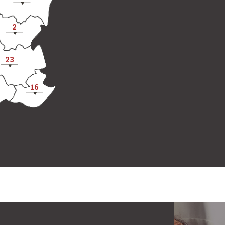
2
23
16