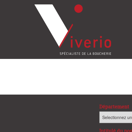
Département
Intitulé du po