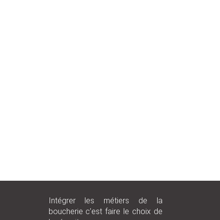
38500
CDI
11100
CDD
71600
CDD
34000
CDI
73200
CDD
64320
CDI
40280
CDI
38160
CDI
Intégrer les métiers de la
boucherie c’est faire le choix de