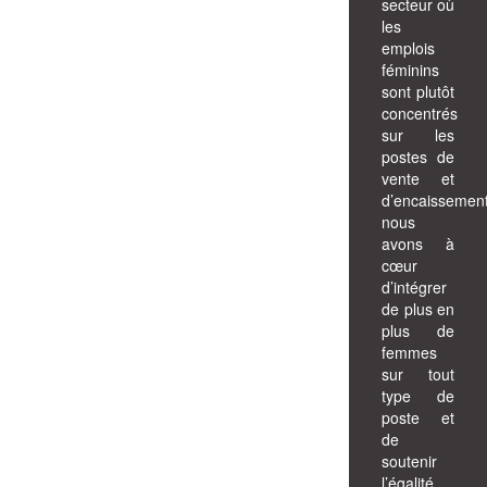
secteur où
les
emplois
féminins
sont plutôt
concentrés
sur les
postes de
vente et
d’encaissement
nous
avons à
cœur
d’intégrer
de plus en
plus de
femmes
sur tout
type de
poste et
de
soutenir
l’égalité