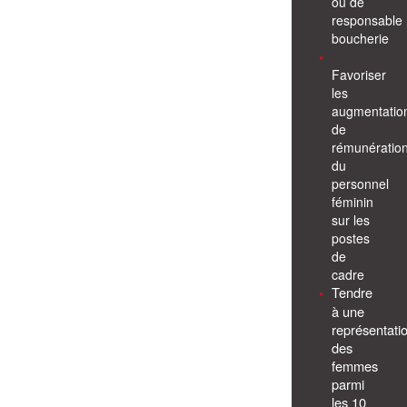
ou de
responsable
boucherie
Favoriser
les
augmentatio
de
rémunératio
du
personnel
féminin
sur les
postes
de
cadre
Tendre
à une
représentati
des
femmes
parmi
les 10