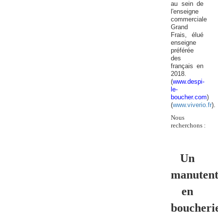
au sein de
l'enseigne
commerciale
Grand
Frais, élué
enseigne
préférée
des
français en
2018.
(
www.despi-
le-
boucher.com
)
(
www.viverio.fr
).
Nous
recherchons :
Un
manutent
en
boucheri