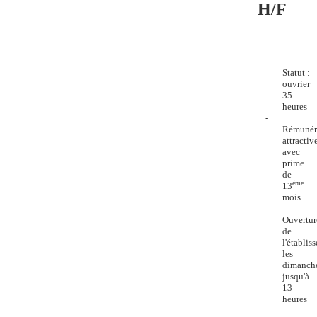
H/F
-
Statut :
ouvrier
35
heures
-
Rémunér
attractiv
avec
prime
de
ème
13
mois
-
Ouvertur
de
l'établis
les
dimanch
jusqu'à
13
heures