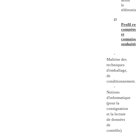
selon
le
référenti
Ø
Profil r
compéte
et
connaiss
souhaitée
-
Maîtrise des
techniques
d'emballage,
de
conditionnement.
-
Notions
d'informatique
(pour la
consignation
et la lecture
de données
de
contrôle).
-