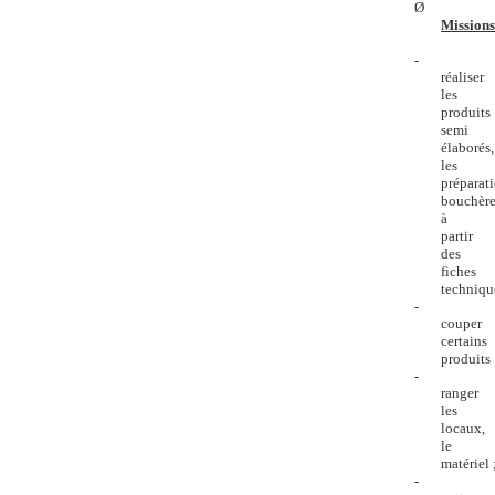
Ø
Missions
-
réaliser
les
produits
semi
élaborés,
les
préparat
bouchère
à
partir
des
fiches
techniqu
-
couper
certains
produits 
-
ranger
les
locaux,
le
matériel 
-