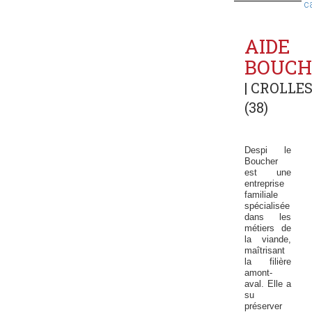
c
AIDE
BOUCH
| CROLLE
(38)
Despi le
Boucher
est une
entreprise
familiale
spécialisée
dans les
métiers de
la viande,
maîtrisant
la filière
amont-
aval. Elle a
su
préserver