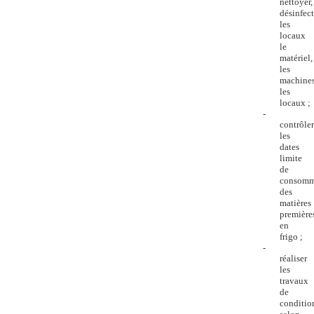
nettoyer,
désinfect
les
locaux
le
matériel,
les
machines
les
locaux ;
-
contrôler
les
dates
limite
de
consomm
des
matières
première
en
frigo ;
-
réaliser
les
travaux
de
conditi