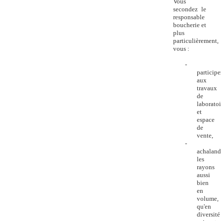
Vous
secondez le
responsable
boucherie et
plus
particulièrement,
vous :
-
participe
aux
travaux
de
laboratoi
et
espace
de
vente,
-
achaland
les
rayons
aussi
bien
en
volume,
qu'en
diversité