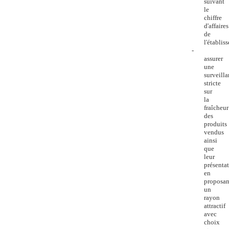
suivant
le
chiffre
d'affaires
de
l'établis
-
assurer
une
surveill
stricte
sur
la
fraîcheur
des
produits
vendus
ainsi
que
leur
présenta
en
proposan
un
rayon
attractif
avec
choix