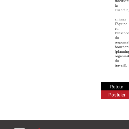
fidélisan
la
clientèle
-
animez
l'équipe
en
l'absence
du
responsa
boucheri
(plannin
organisa
du
travail).
Postuler