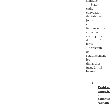
similaire
- Statut :
cadre
convention
de forfait en
jours
-
Rémunération
attractive
avec prime
ème
de 13
mois
- Ouverture
de
l'établissement
les
dimanches
jusqu'à 13
heures
Ø
Profil r
compéte
et
connaiss
souhaitée