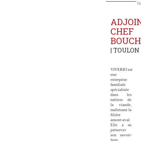
la
ADJOI
CHEF
BOUCH
| TOULON 
VIVERIO est
une
entreprise
familiale
spécialisée
dans les
métiers de
la viande,
maîtrisant la
filière
amont-aval.
Elle a su
préserver
son savoir-
faire