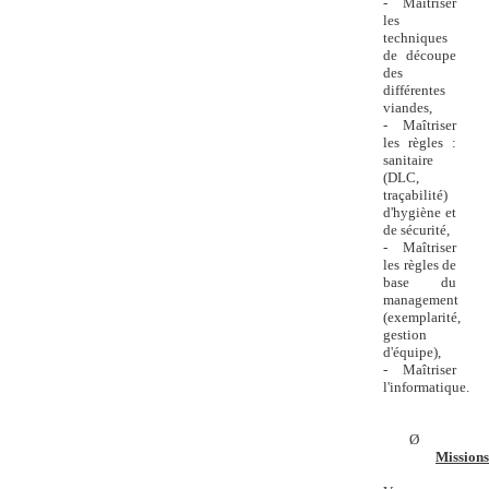
- Maîtriser
les
techniques
de découpe
des
différentes
viandes,
- Maîtriser
les règles :
sanitaire
(DLC,
traçabilité)
d'hygiène et
de sécurité,
- Maîtriser
les règles de
base du
management
(exemplarité,
gestion
d'équipe),
- Maîtriser
l'informatique.
Ø
Missions