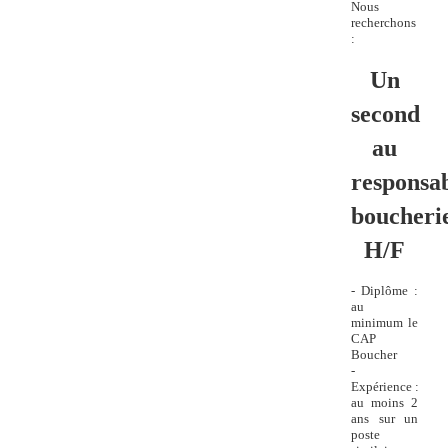
Nous
recherchons
:
Un
second
au
responsa
boucheri
H/F
- Diplôme :
au
minimum le
CAP
Boucher
-
Expérience :
au moins 2
ans sur un
poste