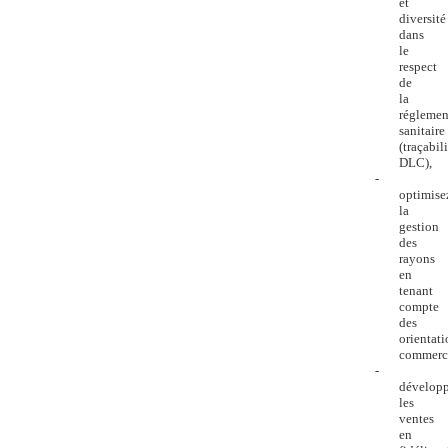
et
diversité
dans
le
respect
de
la
réglemen
sanitaire
(traçabili
DLC),
-
optimise
la
gestion
des
rayons
en
tenant
compte
des
orientati
commerci
-
dévelop
les
ventes
en