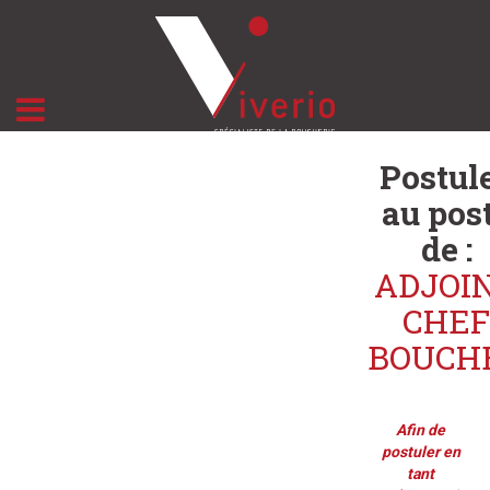
Postul
au pos
de :
ADJOI
CHEF
BOUCH
Afin de
postuler en
tant