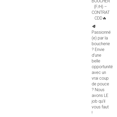
BOUCHER
(F/H) –
CONTRAT
CDD🔥
🥩
Passionné
(e) par la
boucherie
? Envie
d’une
belle
opportunité
avec un
vrai coup
de pouce
? Nous
avons LE
job qu’il
vous faut
!