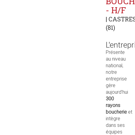
BOUCH
- H/F
| CASTRE
(81)
L'entrepr
Présente
au niveau
national,
notre
entreprise
gère
aujourd’hui
300
rayons
boucherie
et
intègre
dans ses
équipes