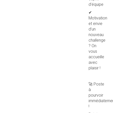
d’équipe
✔
Motivation
et envie
d’un
nouveau
challenge
? On
vous
accueille
avec
plaisir !
🚀 Poste
à
pourvoir
immédiateme
!