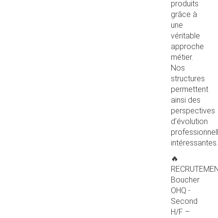
produits
grâce à
une
véritable
approche
métier.
Nos
structures
permettent
ainsi des
perspectives
d’évolution
professionnel
intéressantes.
🔥
RECRUTEME
Boucher
OHQ -
Second
H/F –