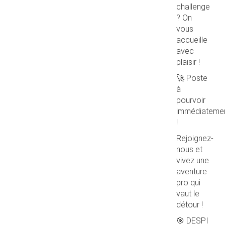
challenge
? On
vous
accueille
avec
plaisir !
🚀 Poste
à
pourvoir
immédiateme
!
Rejoignez-
nous et
vivez une
aventure
pro qui
vaut le
détour !
🎯 DESPI