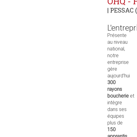
OHQ - 
| PESSAC (
L'entrepr
Présente
au niveau
national,
notre
entreprise
gère
aujourd’hui
300
rayons
boucherie
et
intègre
dans ses
équipes
plus de
150
apprentis