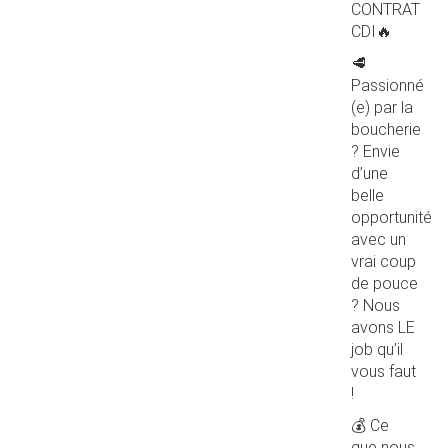
CONTRAT
CDI🔥
🥩
Passionné
(e) par la
boucherie
? Envie
d’une
belle
opportunité
avec un
vrai coup
de pouce
? Nous
avons LE
job qu’il
vous faut
!
💰 Ce
que nous