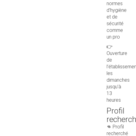
normes
d’hygiène
et de
sécurité
comme
un pro
👉
Ouverture
de
l’établisseme
les
dimanches
jusqu’à
13
heures
Profil
recherc
👊 Profil
recherché