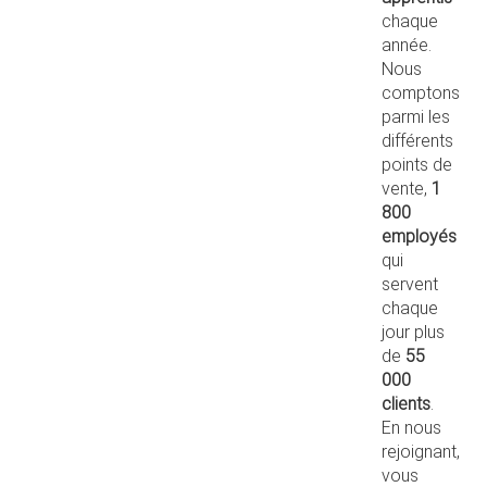
chaque
année.
Nous
comptons
parmi les
différents
points de
vente,
1
800
employés
qui
servent
chaque
jour plus
de
55
000
clients
.
En nous
rejoignant,
vous