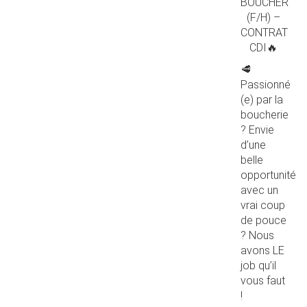
BOUCHER
(F/H) –
CONTRAT
CDI🔥
🥩
Passionné
(e) par la
boucherie
? Envie
d’une
belle
opportunité
avec un
vrai coup
de pouce
? Nous
avons LE
job qu’il
vous faut
!