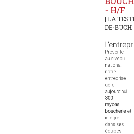
BOUCH
- H/F
| LA TEST
DE-BUCH (
L'entrepr
Présente
au niveau
national,
notre
entreprise
gère
aujourd’hui
300
rayons
boucherie
et
intègre
dans ses
équipes