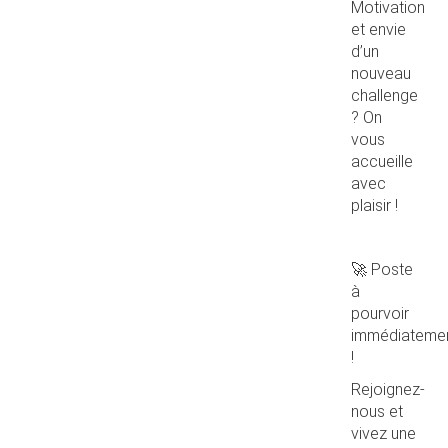
Motivation
et envie
d’un
nouveau
challenge
? On
vous
accueille
avec
plaisir !
🚀 Poste
à
pourvoir
immédiateme
!
Rejoignez-
nous et
vivez une