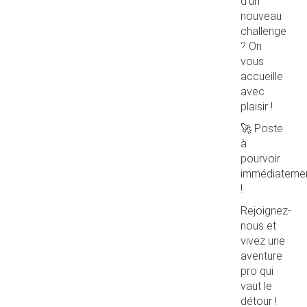
d’un
nouveau
challenge
? On
vous
accueille
avec
plaisir !
🚀 Poste
à
pourvoir
immédiateme
!
Rejoignez-
nous et
vivez une
aventure
pro qui
vaut le
détour !