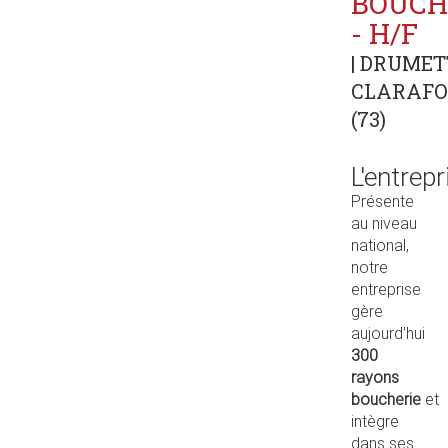
BOUCH
- H/F
| DRUMET
CLARAF
(73)
L'entrepr
Présente
au niveau
national,
notre
entreprise
gère
aujourd’hui
300
rayons
boucherie
et
intègre
dans ses