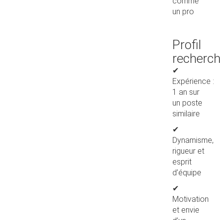
comme
un pro
Profil
recherc
✔
Expérience :
1 an sur
un poste
similaire
✔
Dynamisme,
rigueur et
esprit
d’équipe
✔
Motivation
et envie