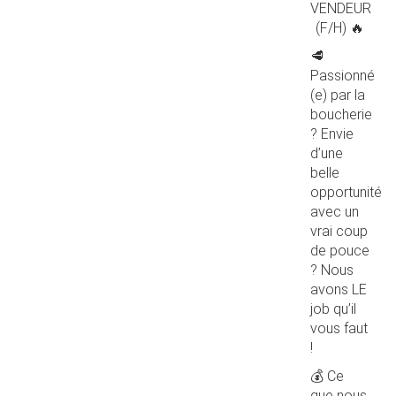
VENDEUR
(F/H) 🔥
🥩
Passionné
(e) par la
boucherie
? Envie
d’une
belle
opportunité
avec un
vrai coup
de pouce
? Nous
avons LE
job qu’il
vous faut
!
💰 Ce
que nous