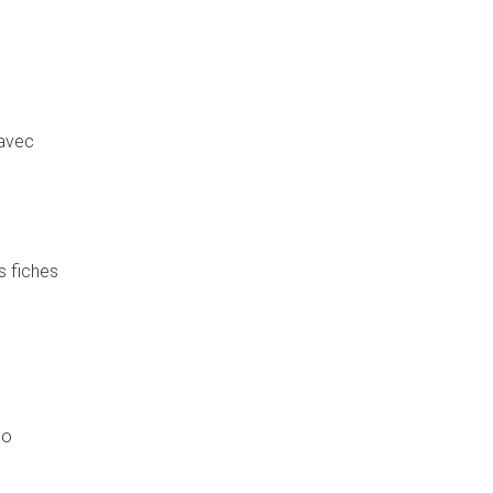
 avec
s fiches
go