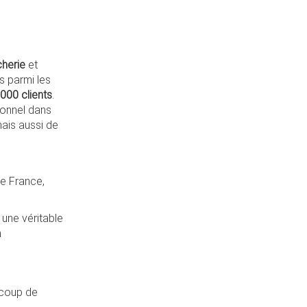
herie
et
 parmi les
000 clients
.
ionnel dans
ais aussi de
de France,
 une véritable
n
 coup de