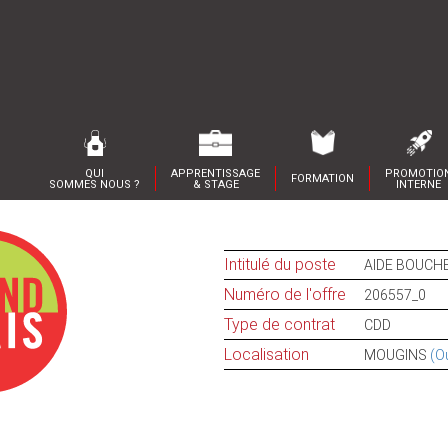
QUI
APPRENTISSAGE
PROMOTIO
FORMATION
SOMMES NOUS ?
& STAGE
INTERNE
Intitulé du poste
AIDE BOUCHE
Numéro de l'offre
206557_0
Type de contrat
CDD
Localisation
MOUGINS
(Ou