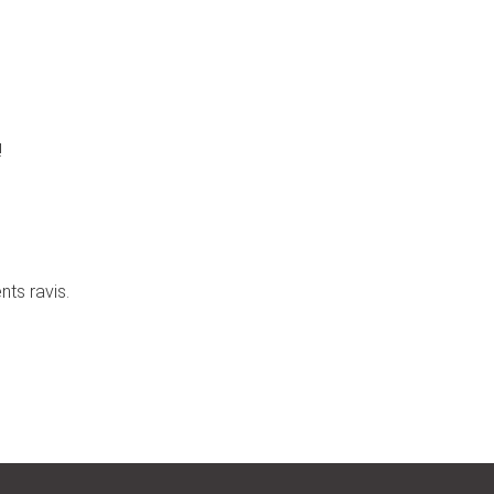
!
ts ravis.