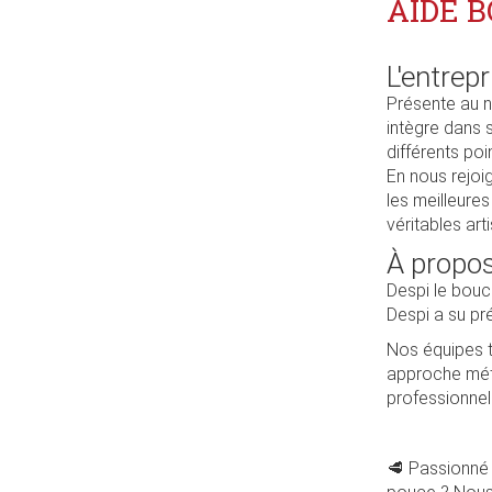
AIDE B
L'entrepr
Présente au n
intègre dans 
différents poi
En nous rejoi
les meilleure
véritables art
À propos
Despi le bouc
Despi a su pr
Nos équipes tr
approche méti
professionnel
🥩 Passionné 