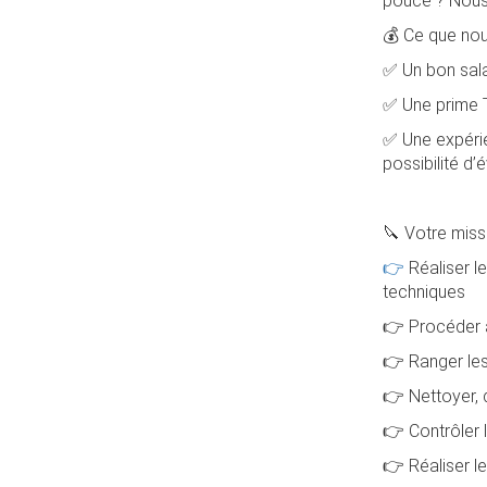
pouce ? Nous 
💰 Ce que nou
✅ Un bon sala
✅ Une prime 
✅ Une expérie
possibilité d’
🔪 Votre missi
👉
Réaliser l
techniques
👉 Procéder à
👉 Ranger les
👉 Nettoyer, 
👉 Contrôler 
👉 Réaliser l