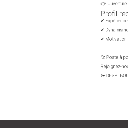
👉 Ouverture 
Profil r
✔ Expérience
✔ Dynamisme, 
✔ Motivation 
🚀 Poste à po
Rejoignez-nou
🎯 DESPI BOUC