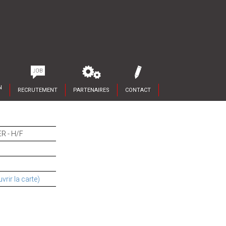
N
RECRUTEMENT
PARTENAIRES
CONTACT
R - H/F
vrir la carte)