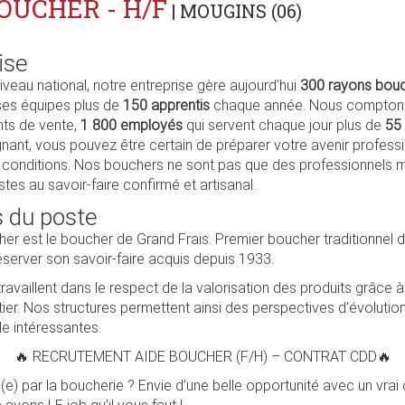
OUCHER - H/F
| MOUGINS (06)
ise
iveau national, notre entreprise gère aujourd’hui
300 rayons bouc
ses équipes plus de
150 apprentis
chaque année. Nous comptons
nts de vente,
1 800 employés
qui servent chaque jour plus de
55 
gnant, vous pouvez être certain de préparer votre avenir profess
s conditions. Nos bouchers ne sont pas que des professionnels m
istes au savoir-faire confirmé et artisanal.
 du poste
her est le boucher de Grand Frais. Premier boucher traditionnel 
éserver son savoir-faire acquis depuis 1933.
availlent dans le respect de la valorisation des produits grâce à
er. Nos structures permettent ainsi des perspectives d’évolutio
le intéressantes.
🔥 RECRUTEMENT AIDE BOUCHER (F/H) – CONTRAT CDD🔥
(e) par la boucherie ? Envie d’une belle opportunité avec un vrai