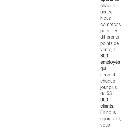
chaque
année.
Nous
comptons
parmi les
différents
points de
vente,
1
800
employés
qui
servent
chaque
jour plus
de
55
000
clients
.
En nous
rejoignant,
vous