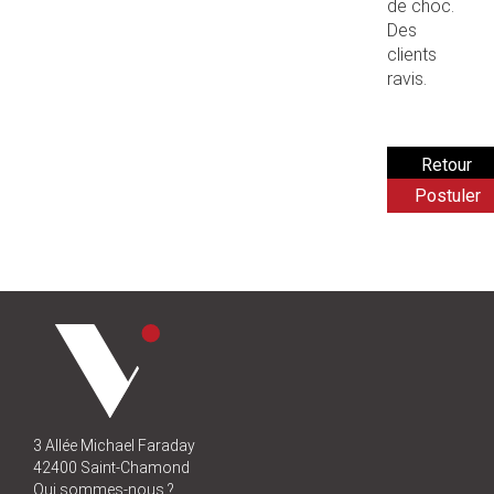
de choc.
Des
clients
ravis.
Postuler
3 Allée Michael Faraday
42400 Saint-Chamond
Qui sommes-nous ?