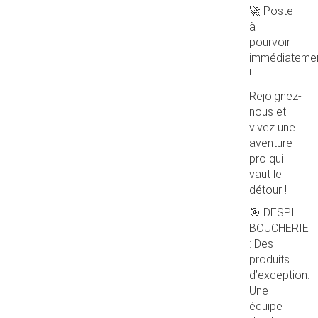
🚀 Poste
à
pourvoir
immédiateme
!
Rejoignez-
nous et
vivez une
aventure
pro qui
vaut le
détour !
🎯 DESPI
BOUCHERIE
: Des
produits
d’exception.
Une
équipe