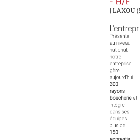
- H/F
| LAXOU (
L'entrepr
Présente
au niveau
national,
notre
entreprise
gère
aujourd’hui
300
rayons
boucherie
et
intègre
dans ses
équipes
plus de
150
apprentis