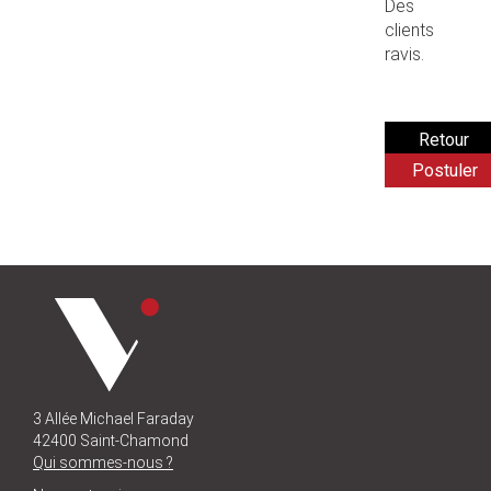
Des
clients
ravis.
Postuler
3 Allée Michael Faraday
42400 Saint-Chamond
Qui sommes-nous ?