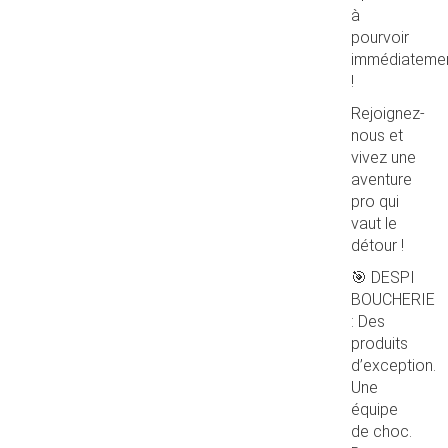
à
pourvoir
immédiateme
!
Rejoignez-
nous et
vivez une
aventure
pro qui
vaut le
détour !
🎯 DESPI
BOUCHERIE
: Des
produits
d’exception.
Une
équipe
de choc.