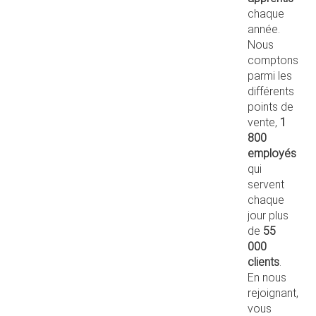
chaque
année.
Nous
comptons
parmi les
différents
points de
vente,
1
800
employés
qui
servent
chaque
jour plus
de
55
000
clients
.
En nous
rejoignant,
vous