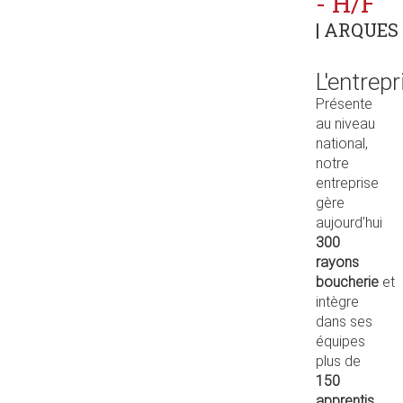
- H/F
| ARQUES 
L'entrepr
Présente
au niveau
national,
notre
entreprise
gère
aujourd’hui
300
rayons
boucherie
et
intègre
dans ses
équipes
plus de
150
apprentis