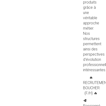
produits
grâce à
une
véritable
approche
métier.
Nos
structures
permettent
ainsi des
perspectives
d’évolution
professionnel
intéressantes.
🔥
RECRUTEME
BOUCHER
(F/H) 🔥
🥩
Passionné