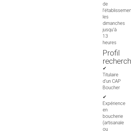
de
l’établisseme
les
dimanches
jusqu’à
13
heures
Profil
recherc
✔
Titulaire
d'un CAP
Boucher
✔
Expérience
en
boucherie
(artisanale
ou