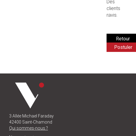
Des
clients
ravis.
Postuler
3 Allée Michael Faraday
42400 Saint-Chamond
Qui sommes-nous ?