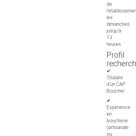
de
l’établisseme
les
dimanches
jusqu’à
13
heures
Profil
recherc
✔
Titulaire
d'un CAP
Boucher
✔
Expérience
en
boucherie
(artisanale
ou