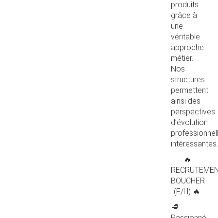
produits
grâce à
une
véritable
approche
métier.
Nos
structures
permettent
ainsi des
perspectives
d’évolution
professionnel
intéressantes.
🔥
RECRUTEME
BOUCHER
(F/H) 🔥
🥩
Passionné