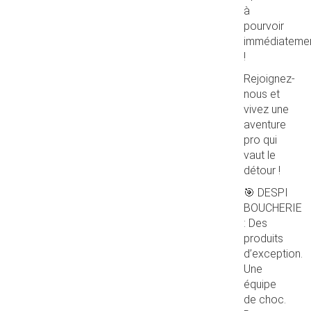
à
pourvoir
immédiateme
!
Rejoignez-
nous et
vivez une
aventure
pro qui
vaut le
détour !
🎯 DESPI
BOUCHERIE
: Des
produits
d’exception.
Une
équipe
de choc.