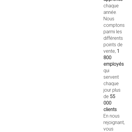
chaque
année.
Nous
comptons
parmi les
différents
points de
vente,
1
800
employés
qui
servent
chaque
jour plus
de
55
000
clients
.
En nous
rejoignant,
vous