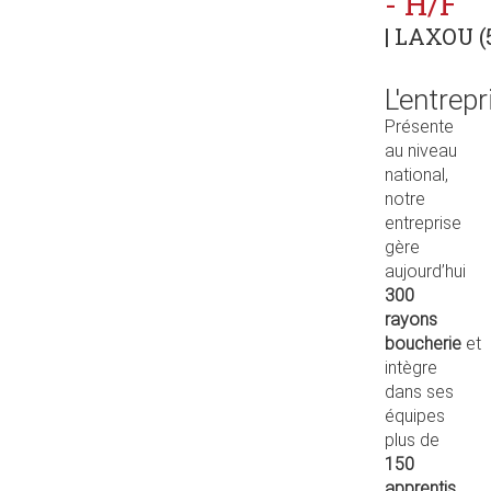
- H/F
| LAXOU (
L'entrepr
Présente
au niveau
national,
notre
entreprise
gère
aujourd’hui
300
rayons
boucherie
et
intègre
dans ses
équipes
plus de
150
apprentis