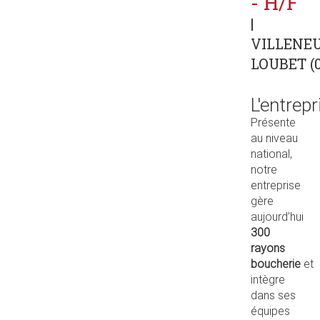
- H/F
|
VILLENE
LOUBET (0
L'entrepr
Présente
au niveau
national,
notre
entreprise
gère
aujourd’hui
300
rayons
boucherie
et
intègre
dans ses
équipes