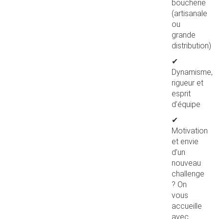
boucherie
(artisanale
ou
grande
distribution)
✔
Dynamisme,
rigueur et
esprit
d’équipe
✔
Motivation
et envie
d’un
nouveau
challenge
? On
vous
accueille
avec