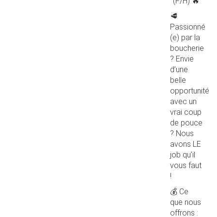
(F/H) 🔥
🥩
Passionné
(e) par la
boucherie
? Envie
d’une
belle
opportunité
avec un
vrai coup
de pouce
? Nous
avons LE
job qu’il
vous faut
!
💰 Ce
que nous
offrons :