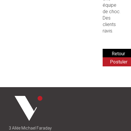
équipe
de choc.
Des
clients
ravis.
Postuler
3 Allée Michael Faraday