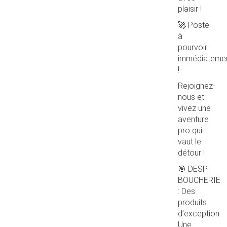
plaisir !
🚀 Poste
à
pourvoir
immédiateme
!
Rejoignez-
nous et
vivez une
aventure
pro qui
vaut le
détour !
🎯 DESPI
BOUCHERIE
: Des
produits
d’exception.
Une