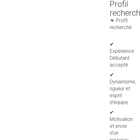
Profil
recherc
👊 Profil
recherché
:
✔
Expérience :
Débutant
accepté
✔
Dynamisme,
rigueur et
esprit
d’équipe
✔
Motivation
et envie
d’un
nouveau