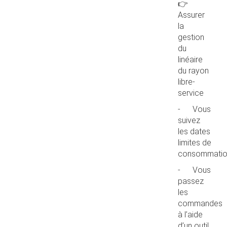
👉
Assurer
la
gestion
du
linéaire
du rayon
libre-
service
- Vous
suivez
les dates
limites de
consommati
- Vous
passez
les
commandes
à l’aide
d’un outil