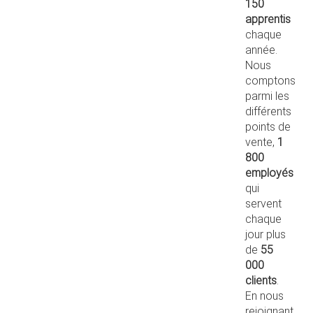
150
apprentis
chaque
année.
Nous
comptons
parmi les
différents
points de
vente,
1
800
employés
qui
servent
chaque
jour plus
de
55
000
clients
.
En nous
rejoignant,