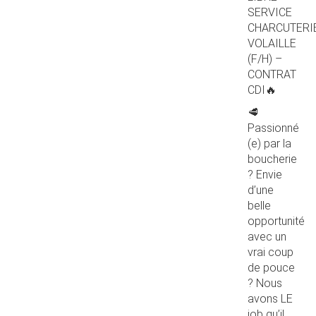
SERVICE
CHARCUTERI
VOLAILLE
(F/H) –
CONTRAT
CDI🔥
🥩
Passionné
(e) par la
boucherie
? Envie
d’une
belle
opportunité
avec un
vrai coup
de pouce
? Nous
avons LE
job qu’il