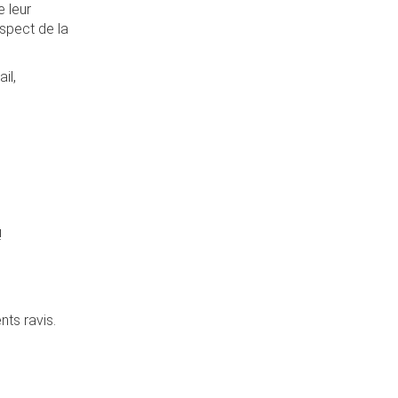
e leur
espect de la
il,
!
ts ravis.