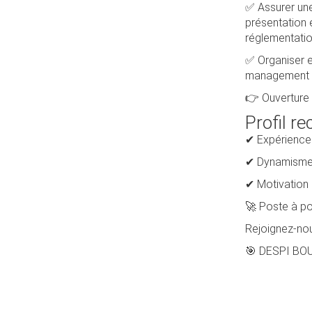
✅ Assurer une 
présentation 
réglementation
✅ Organiser et
management de
👉 Ouverture 
Profil r
✔ Expérience 
✔ Dynamisme, 
✔ Motivation 
🚀 Poste à po
Rejoignez-nou
🎯 DESPI BOUC