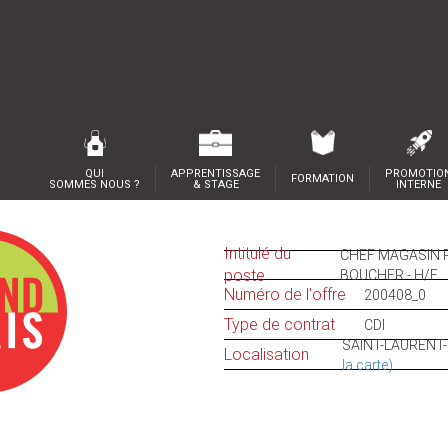
QUI
APPRENTISSAGE
PROMOTIO
FORMATION
SOMMES NOUS ?
& STAGE
INTERNE
Intitulé du
CHEF MAGASIN P
poste
BOUCHER - H/F
Numéro de l'offre
200408_0
Type de contrat
CDI
SAINT-LAURENT
Localisation
la carte)