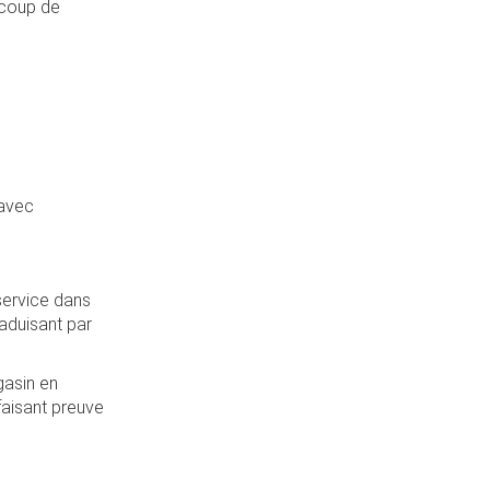
 coup de
 avec
service dans
raduisant par
gasin en
 faisant preuve