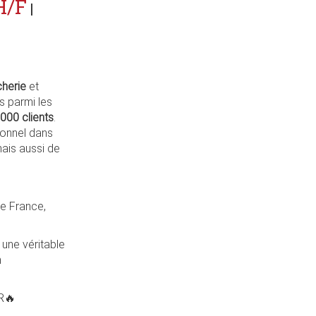
H/F
|
herie
et
 parmi les
000 clients
.
ionnel dans
ais aussi de
de France,
 une véritable
n
R🔥