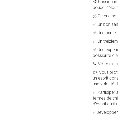
🥩 Passionné 
pouce ? Nous 
💰 Ce que nou
✅ Un bon sala
✅ Une prime 
✅ Un treizièm
✅ Une expérie
possibilité d’
🔪 Votre missi
👉 Vous pilot
un esprit cons
une volonté d
✅ Participer 
termes de chif
d’esprit d’initi
✅Développer le