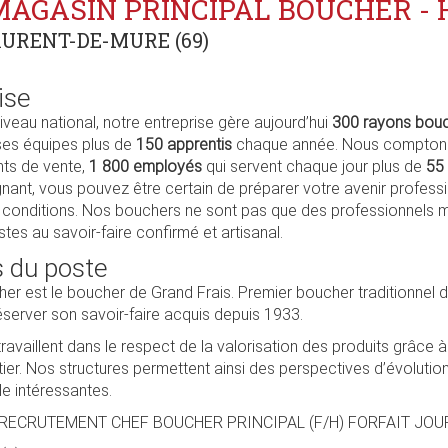
MAGASIN PRINCIPAL BOUCHER - 
URENT-DE-MURE (69)
ise
iveau national, notre entreprise gère aujourd’hui
300 rayons bouc
ses équipes plus de
150 apprentis
chaque année. Nous comptons
nts de vente,
1 800 employés
qui servent chaque jour plus de
55 
gnant, vous pouvez être certain de préparer votre avenir profess
s conditions. Nos bouchers ne sont pas que des professionnels m
istes au savoir-faire confirmé et artisanal.
 du poste
her est le boucher de Grand Frais. Premier boucher traditionnel 
éserver son savoir-faire acquis depuis 1933.
availlent dans le respect de la valorisation des produits grâce à
er. Nos structures permettent ainsi des perspectives d’évolutio
le intéressantes.
 RECRUTEMENT CHEF BOUCHER PRINCIPAL (F/H) FORFAIT JOU