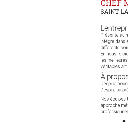
CHEF 
SAINT-LA
L'entrepr
Présente au n
intègre dans 
différents poi
En nous rejoi
les meilleure
véritables art
À propos
Despi le bouc
Despi a su pr
Nos équipes tr
approche méti
professionnel
🔥