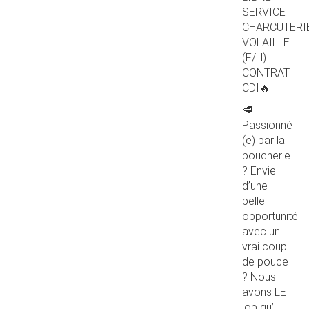
SERVICE
CHARCUTERI
VOLAILLE
(F/H) –
CONTRAT
CDI🔥
🥩
Passionné
(e) par la
boucherie
? Envie
d’une
belle
opportunité
avec un
vrai coup
de pouce
? Nous
avons LE
job qu’il