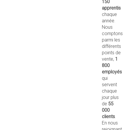
150
apprentis
chaque
année.
Nous
comptons
parmi les
différents
points de
vente,
1
800
employés
qui
servent
chaque
jour plus
de
55
000
clients
.
En nous
rejoignant,