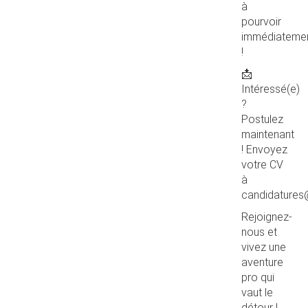
à
pourvoir
immédiateme
!
📩
Intéressé(e)
?
Postulez
maintenant
! Envoyez
votre CV
à
candidatures@
Rejoignez-
nous et
vivez une
aventure
pro qui
vaut le
détour !