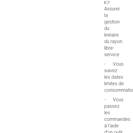
👉
Assurer
la
gestion
du
linéaire
du rayon
libre-
service
- Vous
suivez
les dates
limites de
consommati
- Vous
passez
les
commandes
à l’aide
d’un outil