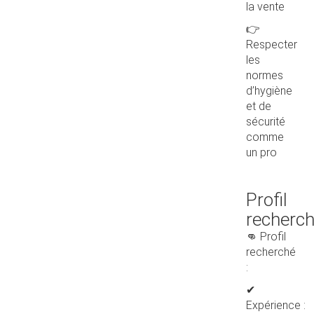
la vente
👉
Respecter
les
normes
d’hygiène
et de
sécurité
comme
un pro
Profil
recherc
👊 Profil
recherché
:
✔
Expérience :